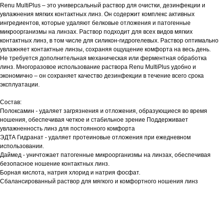
Renu MultiPlus – это универсальный раствор для очистки, дезинфекции и
увлажнения мягких контактных линз. Он содержит комплекс активных
ингредиентов, которые удаляют белковые отложения и патогенные
микроорганизмы на линзах. Раствор подходит для всех видов мягких
контактных линз, в том числе для силикон-гидрогелевых. Раствор оптимально
увлажняет контактные линзы, сохраняя ощущение комфорта на весь день.
Не требуется дополнительная механическая или ферментная обработка
линз. Многоразовое использование раствора Renu MultiPlus удобно и
экономично – он сохраняет качество дезинфекции в течение всего срока
эксплуатации.
Состав:
Полоксамин - удаляет загрязнения и отложения, образующиеся во время
ношения, обеспечивая четкое и стабильное зрение Поддерживает
увлажненность линз для постоянного комфорта
ЭДТА Гидранат - удаляет протеиновые отложения при ежедневном
использовании.
Даймед - уничтожает патогенные микроорганизмы на линзах, обеспечивая
безопасное ношение контактных линз.
Борная кислота, натрия хлорид и натрия фосфат.
Сбалансированный раствор для мягкого и комфортного ношения линз